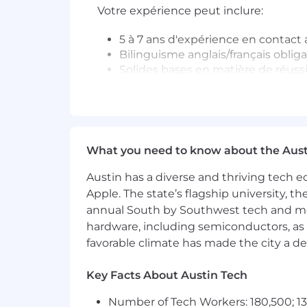
Votre expérience peut inclure:
5 à 7 ans d'expérience en contact 
Bilinguisme anglais/français oblig
Solides bases en matière de réussi
empathique des relations.
Communicateur clair et sør de lui,
pour interagir avec des intervenan
Personne organisée et proactive, c
attention particulière aux détail
What you need to know about the Aust
Esprit d'initiative et capacité avé
priorités.
Austin has a diverse and thriving tech
Baccalauréat ou expérience équiva
Apple. The state’s flagship university, th
pouvant aller jusqu'à 15 % du temp
annual South by Southwest tech and medi
hardware, including semiconductors, as 
Nous savons que le talent vient de tou
favorable climate has made the city a de
conjoints ainsi que les candidats sans
Key Facts About Austin Tech
Lorsque vous rejoignez l'équipe app
Number of Tech Workers: 180,500; 13
Une culture qui valorise qui vous ê