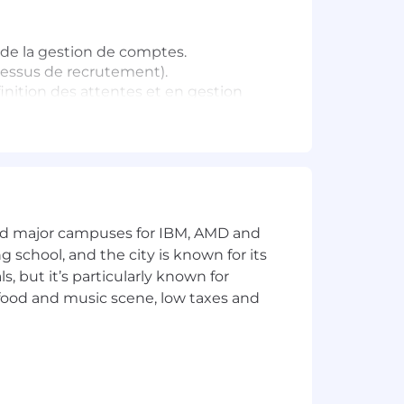
u de la gestion de comptes.
ocessus de recrutement).
inition des attentes et en gestion
on orale et en présentation ; à l'aise
cement les priorités, d'accorder une
seulement les symptômes.
ats et à s'adapter à l'évolution des
and major campuses for IBM, AMD and
pplied est un atout ; déplacements
ng school, and the city is known for its
 but it’s particularly known for
 food and music scene, low taxes and
ncourageons les militaires et leurs
yé, vous êtes un coéquipier, et vous