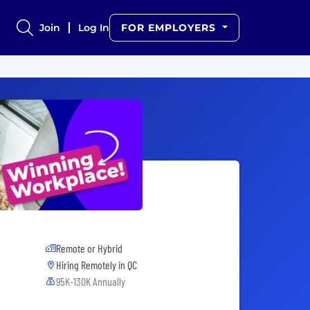
Join
Log In
FOR EMPLOYERS
Remote or Hybrid
Hiring Remotely in
QC
95K-130K Annually