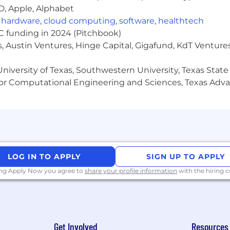
D, Apple, Alphabet
uissons sur les avantages de nos différentes expérience
,
hardware
,
cloud computing
,
software
,
healthtech
il avec eux tous les jours.
VC funding in 2024 (Pitchbook)
ble
, collaborer à distance et en personne pour permettre 
, Austin Ventures, Hinge Capital, Gigafund, KdT Ventures
niversity of Texas, Southwestern University, Texas State
ciaux et de compensation A comprehensive benefits a
or Computational Engineering and Sciences, Texas Ad
orter leur meilleur au travail tous les jours:
e la vision
tre
LOG IN TO APPLY
SIGN UP TO APPLY
saire
ing Apply Now you agree to
share your profile information
with the hiring
nes derrière nos produits https://www1.appliedsystems.
unération annuelle pour ce poste existant créé se situe 
ase initial et, le cas échéant, la rémunération variable o
Get Involved
Resources