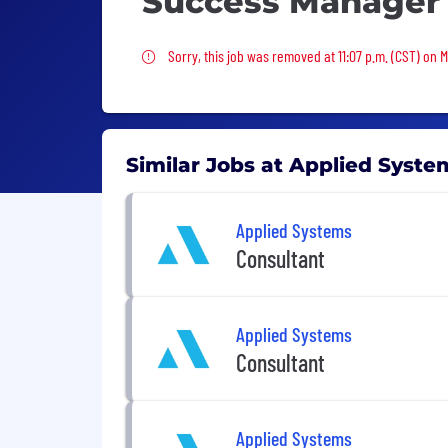
Success Manager
Sorry, this job was removed
Sorry, this job was removed at 11:07 p.m. (CST) on 
Similar Jobs at Applied Syste
Applied Systems
Consultant
Applied Systems
Consultant
Applied Systems