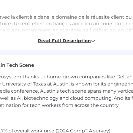
avec la clientèle dans le domaine de la réussite client o
atoire (Un entretien en français aura lieu au cours du pr
te client, notamment en stratégie de fidélisation, en déf
Read Full Description
 doté d'excellentes compétences en rédaction, en expressi
ts de haut niveau et des cadres supérieurs.
apable de résoudre les problèmes, de hiérarchiser effica
s et de diagnostiquer les causes profondes - et non pas 
in Tech Scene
rée à prendre en charge des comptes, à générer des résult
 ecosystem thanks to home-grown companies like Dell 
lente ; la connaissance de Salesforce et des produits A
e University of Texas at Austin, is known for its engineeri
s.
a conference. Austin’s tech scene spans many verticals,
well as AI, biotechnology and cloud computing. And its
s les milieux et de tous les niveaux d'expérience. Nous e
stination for tech workers from across the country.
 diplôme ou formation en technologie à postuler!
liquée, vous pouvez vous:
.7% of overall workforce (2024 CompTIA survey)
tes
et reconnaît que vous n'êtes pas seulement un emplo